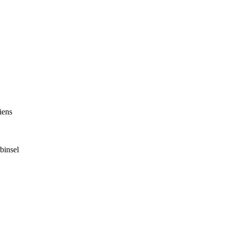
iens
binsel