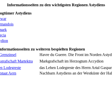
Informationsseiten zu den wichtigsten Regionen Astydiens
ogtümer Astydiens
ywar
rmandois
mark
ecia
ydion
Informationsseiten zu weiteren bespielten Regionen
Grenzinsel
Havre du Guerre. Die Front im Norden Astyd
grafschaft Martektra
Markgrafschaft im Herzogtum Accydion
n Lodegreste
das Lehen Lodegreste des Herrn Artal Gaspar
tstaat Aern
Nachbarn Astydiens an der Westküste der Hal