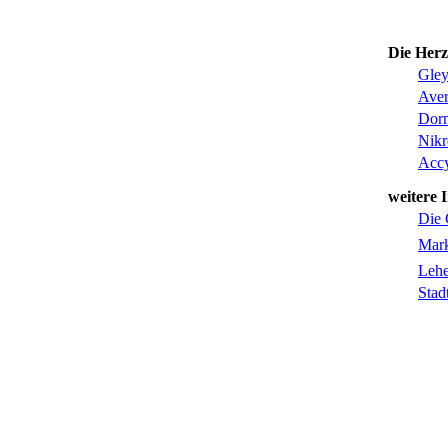
Die Herz
Gle
Ave
Dor
Nikr
Acc
weitere 
Die 
Mark
Lehe
Stad