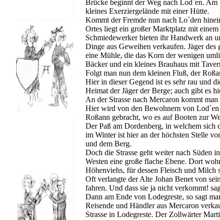
Brücke beginnt der Weg nach Lod`en. Am We
kleines Exerziergelände mit einer Hütte.
Kommt der Fremde nun nach Lo`den hinein, s
Ortes liegt ein großer Marktplatz mit eine
Schmiedewerker bieten ihr Handwerk an un
Dinge aus Geweihen verkaufen. Jäger des g
eine Mühle, die das Korn der wenigen umli
Bäcker und ein kleines Brauhaus mit Tave
Folgt man nun dem kleinen Fluß, der Roßan
Hier in dieser Gegend ist es sehr rau und di
Heimat der Jäger der Berge; auch gibt es hi
An der Strasse nach Mercaron kommt man a
Hier wird von den Bewohnern von Lod`en f
Roßann gebracht, wo es auf Booten zur Weit
Der Paß am Dordenberg, in welchem sich di
im Winter ist hier an der höchsten Stelle v
und dem Berg.
Doch die Strasse geht weiter nach Süden in
Westen eine große flache Ebene. Dort woh
Höhenviehs, für dessen Fleisch und Milch s
Oft verlangte der Alte Johan Benet von sein
fahren. Und dass sie ja nicht verkommt! sa
Dann am Ende von Lodegreste, so sagt man 
Reisende und Händler aus Mercaron verkaufe
Strasse in Lodegreste. Der Zollwärter Mar